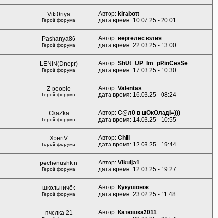
Автор:
kirabott
Vikt0riya
дата время: 10.07.25 - 20:01
Герой форума
Автор:
вергелес юлия
Pashanya86
дата время: 22.03.25 - 13:00
Герой форума
Автор:
ShUt_UP_Im_pRinCesSe_
LENIN(Dnepr)
дата время: 17.03.25 - 10:30
Герой форума
Автор:
Valentas
Z-people
дата время: 16.03.25 - 08:24
Герой форума
Автор:
С@л0 в шОкОладІ=)))
CkaZka
дата время: 14.03.25 - 10:55
Герой форума
Автор:
Chili
XpertV
дата время: 12.03.25 - 19:44
Герой форума
Автор:
Vikulja1
pechenushkin
дата время: 12.03.25 - 19:27
Герой форума
Автор:
Кукушонок
школьничёк
дата время: 23.02.25 - 11:48
Герой форума
Автор:
Катюшка2011
пчелка 21