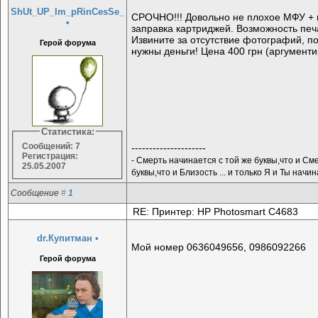
ShUt_UP_Im_pRinCesSe_
СРОЧНО!!! Довольно не плохое МФУ + 
•
заправка картриджей. Возможность печ
Извините за отсутствие фотографий, п
Герой форума
нужны деньги! Цена 400 грн (аргумент
Статистика:
Сообщений: 7
---------------------
Регистрация:
- Смерть начинается с той же буквы,что и Сме
25.05.2007
буквы,что и Близость ... и только Я и Ты начин
Сообщение
#
1
RE: Принтер: HP Photosmart C4683
dr.Купитман
•
Мой номер 0636049656, 0986092266
Герой форума