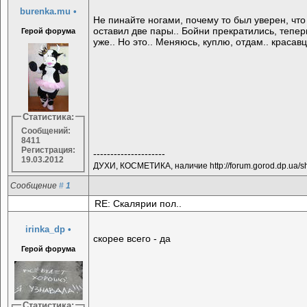
burenka.mu
•
Не пинайте ногами, почему то был уверен, что
оставил две пары.. Бойни прекратились, тепе
Герой форума
уже.. Но это.. Меняюсь, куплю, отдам.. красав
Статистика:
Сообщений:
8411
Регистрация:
---------------------
19.03.2012
ДУХИ, КОСМЕТИКА, наличие http://forum.gorod.dp.ua/
Сообщение
#
1
RE: Скалярии пол..
irinka_dp
•
скорее всего - да
Герой форума
Статистика: