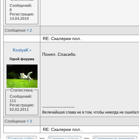
Сообщений:
8
Регистрация:
14.04.2010
Сообщение
#
2
RE: Скалярии пол..
KostyaK
•
Понял..Спасибо.
Герой форума
Статистика:
Сообщений:
111
Регистрация:
---------------------
02.02.2011
Величайшая слава не в том, чтобы никогда не ошибатьс
Сообщение
#
3
RE: Скалярии пол..
>>
>>
Главная сайта
Сливки с какао
Совместные покупки