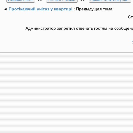
◄
Протікаючий унітаз у квартирі
: Предыдущая тема
С
Администратор запретил отвечать гостям на сообщени