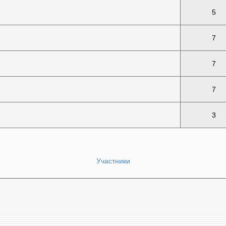
5
7
7
7
3
Участники